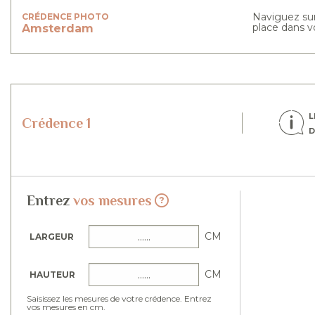
Naviguez sur
CRÉDENCE PHOTO
place dans vo
Amsterdam
L
Crédence 1
D
Entrez
vos mesures
CM
LARGEUR
CM
HAUTEUR
Saisissez les mesures de votre crédence. Entrez
vos mesures en cm.