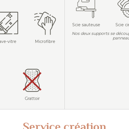
Scie sauteuse
Scie ci
Nos deux supports se décou
panneau
ave-vitre
Microfibre
Grattoir
Service création