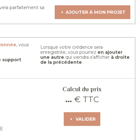
vera parfaitement sa
AJOUTER À MON PROJET
tionnée
, vous
Lorsque votre crédence sera
enregistrée, vous pourrez
en ajouter
une autre
qui viendra s'afficher
à droite
re support
de la précédente
.
Calcul du prix
...
€ TTC
VALIDER
TE