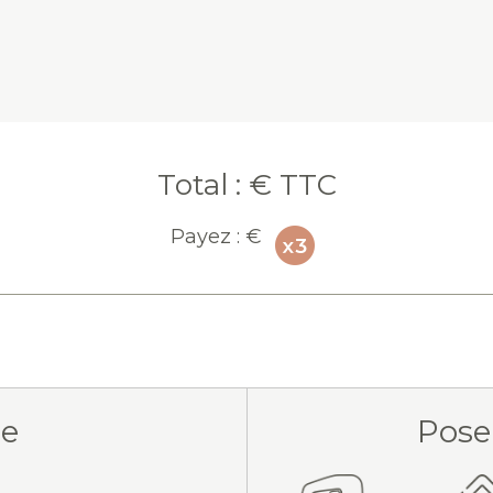
Total :
€ TTC
Payez :
€
ue
Pose