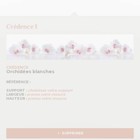
Crédence 1
CRÉDENCE
Orchidées blanches
RÉFÉRENCE :
SUPPORT :
choisissez votre support
LARGEUR :
prenez votre mesure
HAUTEUR :
prenez votre mesure
SUPPRIMER