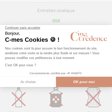
Entretien pratique
OUI
Vinaigre
Eau de
Lave-
blanc
javel
Éponge
vitre
Microfibre
NON