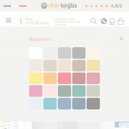
PANNEAUX DE
DÉCORATION SUR
MESURE
×
Nuancier