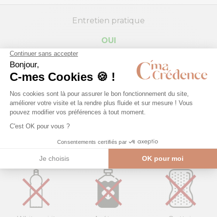
Entretien pratique
OUI
Vinaigre
Eau de
Lave-
blanc
javel
Éponge
vitre
Microfibre
NON