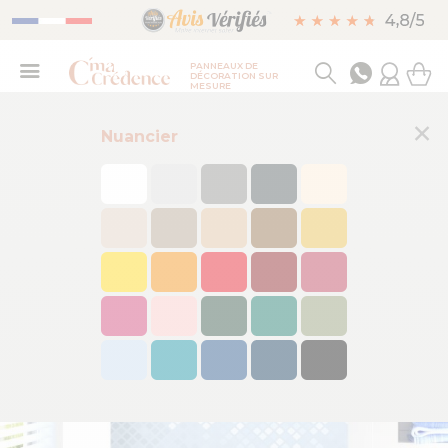
PANNEAUX DE
DÉCORATION SUR
MESURE
×
Nuancier