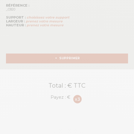
RÉFÉRENCE :
_C820
SUPPORT :
choisissez votre support
LARGEUR :
prenez votre mesure
HAUTEUR :
prenez votre mesure
SUPPRIMER
Total :
€ TTC
Payez :
€