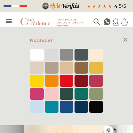
PANNEAUX DE
DÉCORATION SUR
MESURE
×
Nuancier