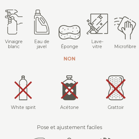
Vinaigre
Eau de
Lave-
blanc
javel
Éponge
vitre
Microfibre
NON
White spirit
Acétone
Grattoir
Pose et ajustement faciles