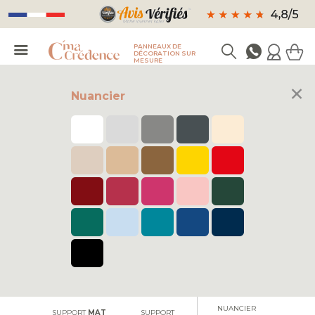
PANNEAUX DE
DÉCORATION SUR
MESURE
×
Nuancier
FAÇADE DE
FORMAT
FORMAT FRISE
FOND DE HOTTE
CUISINE
PANORAMIQUE
NUANCIER
SUPPORT
MAT
SUPPORT