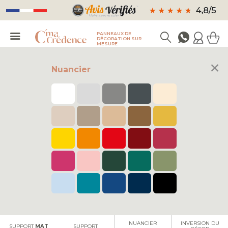
PANNEAUX DE
DÉCORATION SUR
MESURE
×
Nuancier
FAÇADE DE
FORMAT
FORMAT FRISE
FOND DE HOTTE
CUISINE
PANORAMIQUE
NUANCIER
INVERSION DU
SUPPORT
MAT
SUPPORT