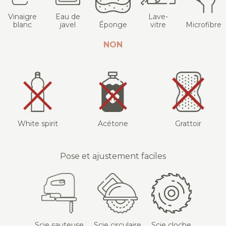
Vinaigre
Eau de
Lave-
blanc
javel
Éponge
vitre
Microfibre
NON
White spirit
Acétone
Grattoir
Pose et ajustement faciles
Scie sauteuse
Scie circulaire
Scie cloche