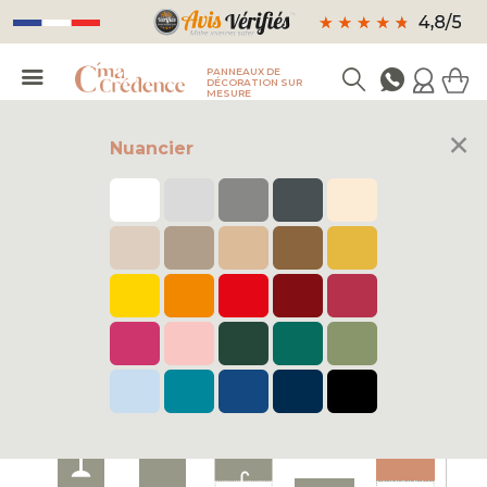
PANNEAUX DE
DÉCORATION SUR
MESURE
×
Nuancier