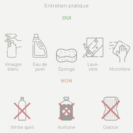
Entretien pratique
OUI
Vinaigre
Eau de
Lave-
blanc
javel
Éponge
vitre
Microfibre
NON
White spirit
Acétone
Grattoir