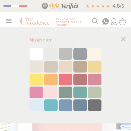
PANNEAUX DE
DÉCORATION SUR
MESURE
×
Nuancier