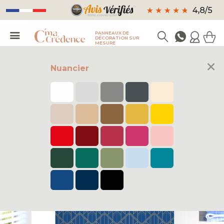
PANNEAUX DE
DÉCORATION SUR
MESURE
×
Nuancier