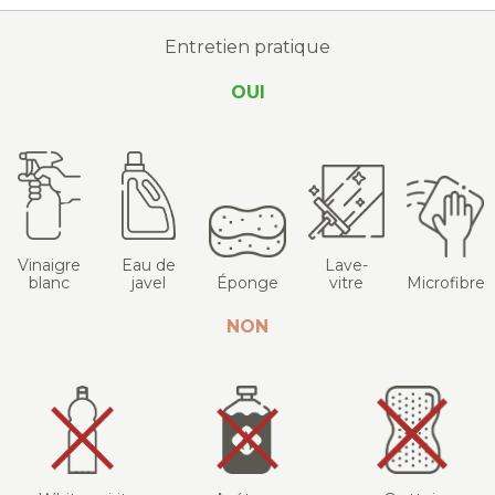
Entretien pratique
OUI
Vinaigre
Eau de
Lave-
blanc
javel
Éponge
vitre
Microfibre
NON