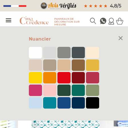
PANNEAUX DE
DÉCORATION SUR
MESURE
×
Nuancier