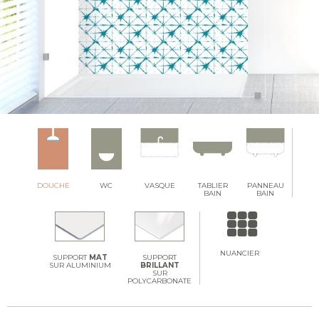
DOUCHE
WC
VASQUE
TABLIER
PANNEAU
BAIN
BAIN
NUANCIER
SUPPORT
MAT
SUPPORT
SUR ALUMINIUM
BRILLANT
SUR
POLYCARBONATE