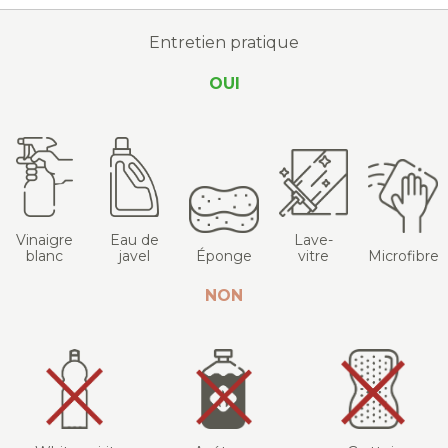
Entretien pratique
OUI
Vinaigre
Eau de
Lave-
blanc
javel
Éponge
vitre
Microfibre
NON