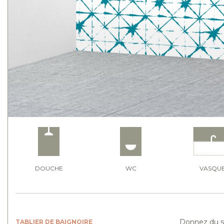
DOUCHE
WC
VASQU
Donnez du st
TABLIER DE BAIGNOIRE