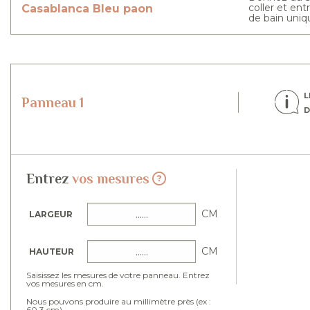
coller et en
Casablanca
Bleu paon
de bain uniq
L
Panneau 1
D
Entrez
vos mesures
CM
LARGEUR
CM
HAUTEUR
Saisissez les mesures de votre panneau. Entrez
vos mesures en cm.
Nous pouvons produire au millimètre près (ex :
60.3 cm).