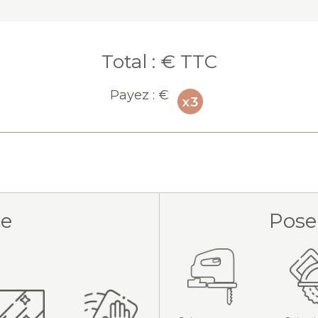
Total :
€ TTC
Payez :
€
ue
Pose