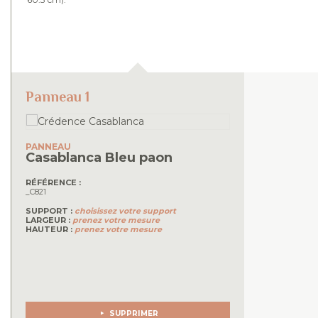
Panneau 1
PANNEAU
Casablanca
Bleu paon
RÉFÉRENCE :
_C821
SUPPORT :
choisissez votre support
LARGEUR :
prenez votre mesure
HAUTEUR :
prenez votre mesure
SUPPRIMER