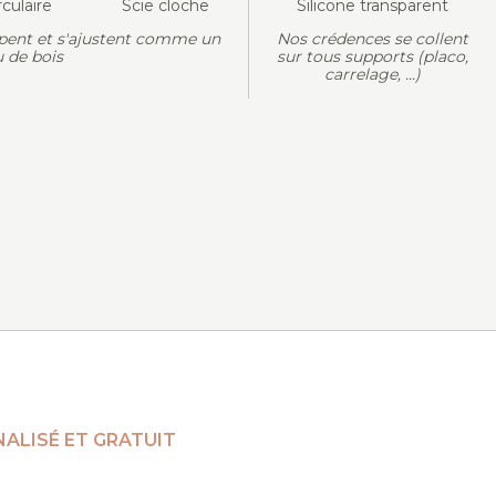
rculaire
Scie cloche
Silicone transparent
pent et s'ajustent comme un
Nos crédences se collent
 de bois
sur tous supports (placo,
carrelage, ...)
ALISÉ ET GRATUIT