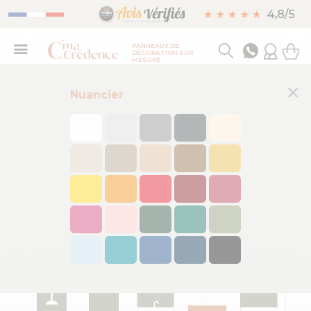
PANNEAUX DE
DÉCORATION SUR
MESURE
×
Nuancier