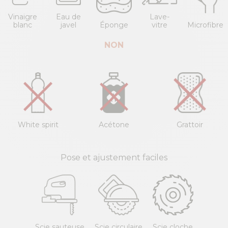
Vinaigre
Eau de
Lave-
blanc
javel
Éponge
vitre
Microfibre
NON
White spirit
Acétone
Grattoir
Pose et ajustement faciles
Scie sauteuse
Scie circulaire
Scie cloche