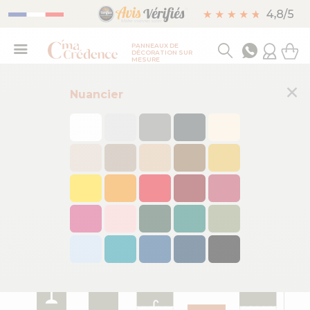
PANNEAUX DE
DÉCORATION SUR
MESURE
×
Nuancier