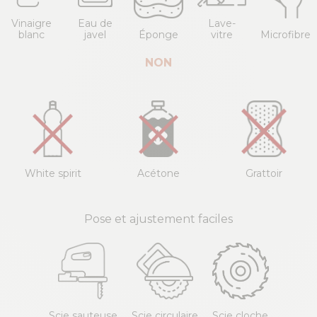
Vinaigre
Eau de
Lave-
blanc
javel
Éponge
vitre
Microfibre
NON
White spirit
Acétone
Grattoir
Pose et ajustement faciles
Scie sauteuse
Scie circulaire
Scie cloche