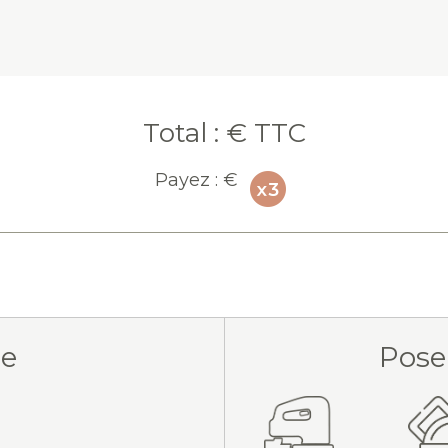
Total :
€ TTC
Payez :
€
ue
Pose