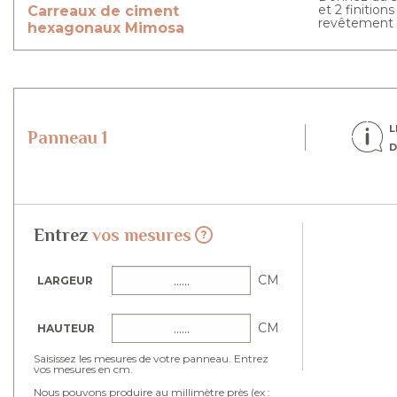
et 2 finition
Carreaux de ciment
revêtement m
hexagonaux
Mimosa
L
Panneau 1
D
Entrez
vos mesures
CM
LARGEUR
CM
HAUTEUR
Saisissez les mesures de votre panneau. Entrez
vos mesures en cm.
Nous pouvons produire au millimètre près (ex :