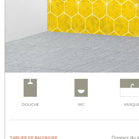
DOUCHE
WC
VASQU
Donnez du st
TABLIER DE BAIGNOIRE