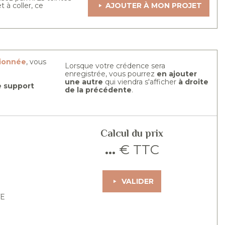
t à coller, ce
AJOUTER À MON PROJET
tionnée
, vous
Lorsque votre crédence sera
enregistrée, vous pourrez
en ajouter
une autre
qui viendra s'afficher
à droite
re support
de la précédente
.
Calcul du prix
...
€ TTC
VALIDER
TE