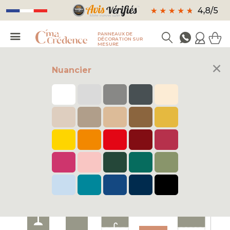
PANNEAUX DE
DÉCORATION SUR
MESURE
×
Nuancier