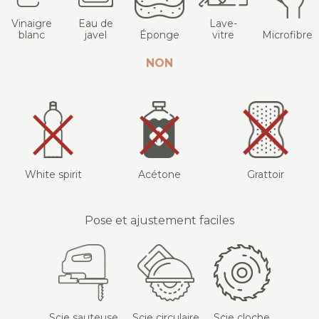
Vinaigre
Eau de
Lave-
blanc
javel
Éponge
vitre
Microfibre
NON
White spirit
Acétone
Grattoir
Pose et ajustement faciles
Scie sauteuse
Scie circulaire
Scie cloche