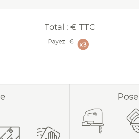
Total :
€ TTC
Payez :
€
ue
Pose