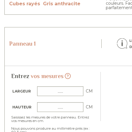
couleurs. Fa
Cubes rayés
Gris anthracite
parfaitement
L
Panneau 1
D
Entrez
vos mesures
CM
LARGEUR
CM
HAUTEUR
Saisissez les mesures de votre panneau. Entrez
vos mesures en cm.
Nous pouvons produire au millimètre près (ex :
60.3 cm).