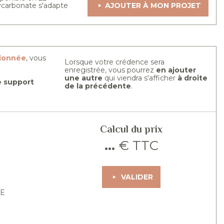
lycarbonate s'adapte
AJOUTER À MON PROJET
tionnée
, vous
Lorsque votre crédence sera
enregistrée, vous pourrez
en ajouter
une autre
qui viendra s'afficher
à droite
re support
de la précédente
.
Calcul du prix
...
€ TTC
VALIDER
TE