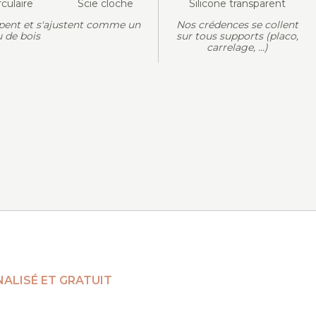
rculaire
Scie cloche
Silicone transparent
pent et s'ajustent comme un
Nos crédences se collent
 de bois
sur tous supports (placo,
carrelage, ...)
ALISÉ ET GRATUIT