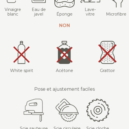
Vinaigre
Eau de
Lave-
blanc
javel
Éponge
vitre
Microfibre
NON
White spirit
Acétone
Grattoir
Pose et ajustement faciles
Scie sauteuse
Scie circulaire
Scie cloche