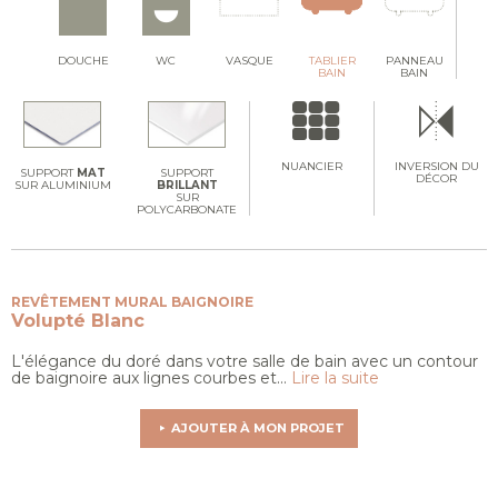
DOUCHE
WC
VASQUE
TABLIER
PANNEAU
BAIN
BAIN
NUANCIER
INVERSION DU
SUPPORT
MAT
SUPPORT
DÉCOR
SUR ALUMINIUM
BRILLANT
SUR
POLYCARBONATE
REVÊTEMENT MURAL BAIGNOIRE
Volupté
Blanc
L'élégance du doré dans votre salle de bain avec un contour
de baignoire aux lignes courbes et...
Lire la suite
AJOUTER À MON PROJET