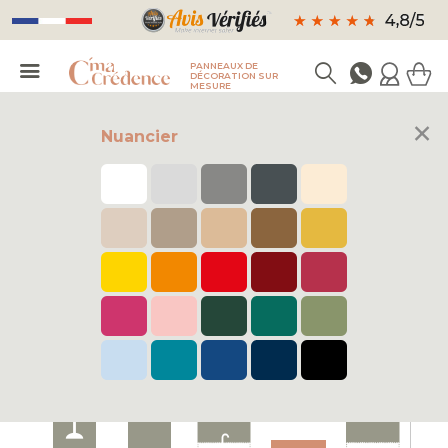
PANNEAUX DE
DÉCORATION SUR
MESURE
×
Nuancier