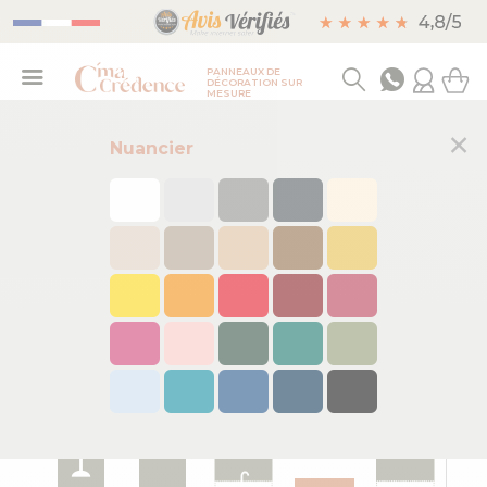
PANNEAUX DE
DÉCORATION SUR
MESURE
×
Nuancier