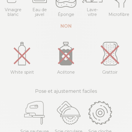
Vinaigre
Eau de
Lave-
blanc
javel
Éponge
vitre
Microfibre
NON
White spirit
Acétone
Grattoir
Pose et ajustement faciles
Scie sauteuse
Scie circulaire
Scie cloche