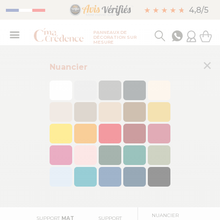
PANNEAUX DE
DÉCORATION SUR
MESURE
×
Nuancier
FAÇADE DE
FORMAT
FORMAT FRISE
FOND DE HOTTE
CUISINE
PANORAMIQUE
NUANCIER
SUPPORT
MAT
SUPPORT