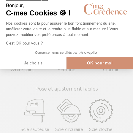
Vinaigre
Eau de
Lave-
blanc
javel
Éponge
vitre
Microfibre
NON
White spirit
Acétone
Grattoir
Pose et ajustement faciles
Scie sauteuse
Scie circulaire
Scie cloche