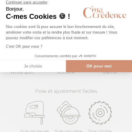
Vinaigre
Eau de
Lave-
blanc
javel
Éponge
vitre
Microfibre
NON
White spirit
Acétone
Grattoir
Pose et ajustement faciles
Scie sauteuse
Scie circulaire
Scie cloche