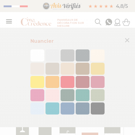
PANNEAUX DE
DÉCORATION SUR
MESURE
×
Nuancier