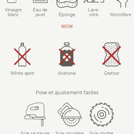
Vinaigre
Eau de
Lave-
blanc
javel
Éponge
vitre
Microfibre
NON
White spirit
Acétone
Grattoir
Pose et ajustement faciles
Scie sauteuse
Scie circulaire
Scie cloche