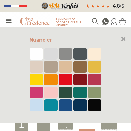
PANNEAUX DE
DÉCORATION SUR
MESURE
×
Nuancier