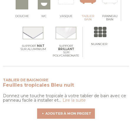
DOUCHE
WC
VASQUE
TABLIER
PANNEAU
BAIN
BAIN
NUANCIER
SUPPORT
MAT
SUPPORT
SUR ALUMINIUM
BRILLANT
SUR
POLYCARBONATE
TABLIER DE BAIGNOIRE
Feuilles tropicales
Bleu nuit
Donnez une touche tropicale à votre tablier de bain avec ce
panneau facile à installer et...
Lire la suite
AJOUTER À MON PROJET