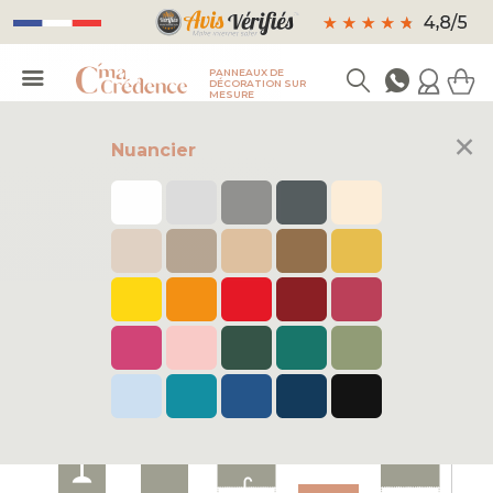
PANNEAUX DE
DÉCORATION SUR
MESURE
×
Nuancier