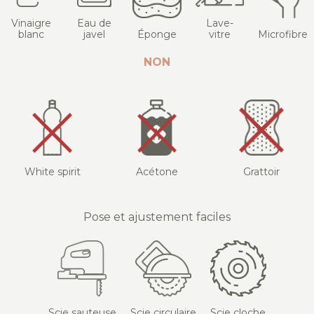
Vinaigre
Eau de
Lave-
blanc
javel
Éponge
vitre
Microfibre
NON
White spirit
Acétone
Grattoir
Pose et ajustement faciles
Scie sauteuse
Scie circulaire
Scie cloche