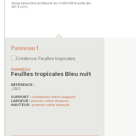
Nous pouvons produire au millimètre près (ex :
60.3 cm).
Panneau 1
PANNEAU
Feuilles tropicales
Bleu nuit
RÉFÉRENCE :
_C823
SUPPORT :
choisissez votre support
LARGEUR :
prenez votre mesure
HAUTEUR :
prenez votre mesure