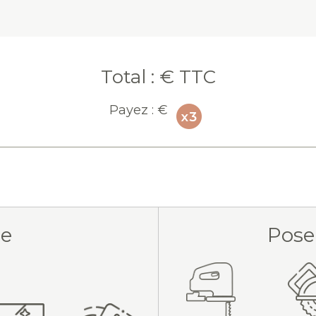
Total :
€ TTC
Payez :
€
ue
Pose