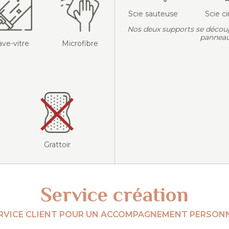
Scie sauteuse
Scie ci
Nos deux supports se décou
panneau
ave-vitre
Microfibre
Grattoir
Service création
RVICE CLIENT POUR UN ACCOMPAGNEMENT PERSONN