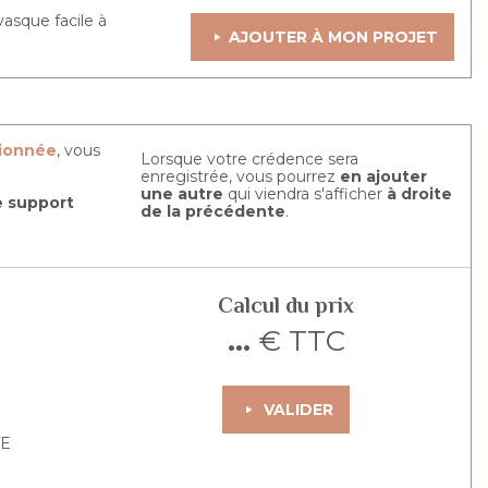
asque facile à
AJOUTER À MON PROJET
tionnée
, vous
Lorsque votre crédence sera
enregistrée, vous pourrez
en ajouter
une autre
qui viendra s'afficher
à droite
re support
de la précédente
.
Calcul du prix
...
€ TTC
VALIDER
TE