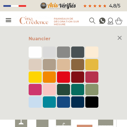
PANNEAUX DE
DÉCORATION SUR
MESURE
×
Nuancier