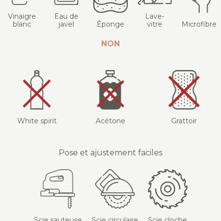
Vinaigre
Eau de
Lave-
blanc
javel
Éponge
vitre
Microfibre
NON
White spirit
Acétone
Grattoir
Pose et ajustement faciles
Scie sauteuse
Scie circulaire
Scie cloche