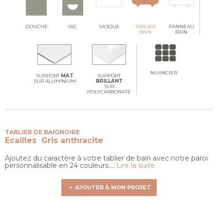
DOUCHE
WC
VASQUE
TABLIER
PANNEAU
BAIN
BAIN
NUANCIER
SUPPORT
MAT
SUPPORT
SUR ALUMINIUM
BRILLANT
SUR
POLYCARBONATE
TABLIER DE BAIGNOIRE
Ecailles
Gris anthracite
Ajoutez du caractère à votre tablier de bain avec notre paroi
personnalisable en 24 couleurs....
Lire la suite
AJOUTER À MON PROJET