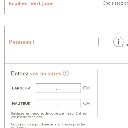
Choisissez e
Ecailles
Vert jade
L
Panneau 1
D
Entrez
vos mesures
CM
LARGEUR
CM
HAUTEUR
Saisissez les mesures de votre panneau. Entrez
vos mesures en cm.
Nous pouvons produire au millimètre près (ex :
60.3 cm).