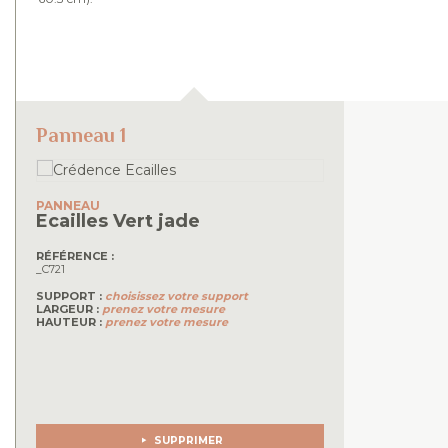
Panneau 1
PANNEAU
Ecailles
Vert jade
RÉFÉRENCE :
_C721
SUPPORT :
choisissez votre support
LARGEUR :
prenez votre mesure
HAUTEUR :
prenez votre mesure
SUPPRIMER