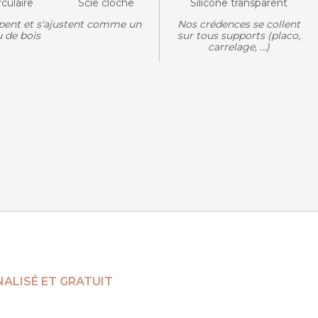
rculaire
Scie cloche
Silicone transparent
pent et s'ajustent comme un
Nos crédences se collent
 de bois
sur tous supports (placo,
carrelage, ...)
ALISÉ ET GRATUIT