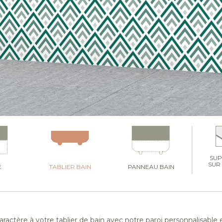
SU
SUR
E
TABLIER BAIN
PANNEAU BAIN
aractère à votre tablier de bain avec notre paroi personnalisable 