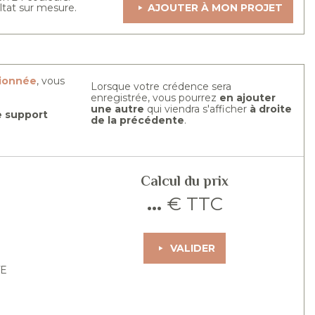
ltat sur mesure.
AJOUTER À MON PROJET
tionnée
, vous
Lorsque votre crédence sera
enregistrée, vous pourrez
en ajouter
une autre
qui viendra s'afficher
à droite
re support
de la précédente
.
Calcul du prix
...
€ TTC
VALIDER
TE