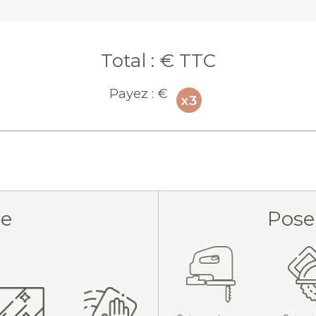
Total :
€ TTC
Payez :
€
ue
Pose