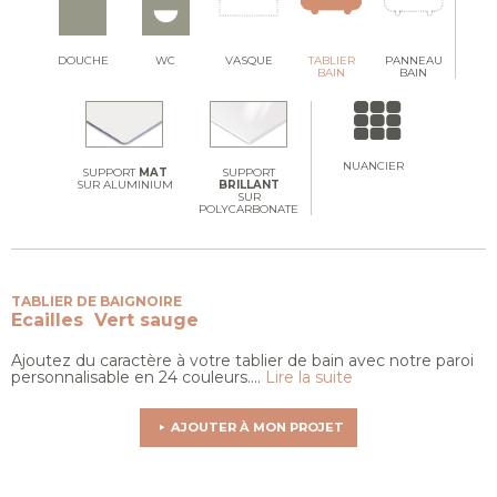
DOUCHE
WC
VASQUE
TABLIER
PANNEAU
BAIN
BAIN
NUANCIER
SUPPORT
MAT
SUPPORT
SUR ALUMINIUM
BRILLANT
SUR
POLYCARBONATE
TABLIER DE BAIGNOIRE
Ecailles
Vert sauge
Ajoutez du caractère à votre tablier de bain avec notre paroi
personnalisable en 24 couleurs....
Lire la suite
AJOUTER À MON PROJET