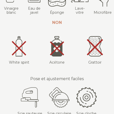
Vinaigre
Eau de
Lave-
blanc
javel
Éponge
vitre
Microfibre
NON
White spirit
Acétone
Grattoir
Pose et ajustement faciles
Scie sauteuse
Scie circulaire
Scie cloche