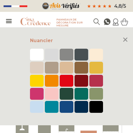
PANNEAUX DE
DÉCORATION SUR
MESURE
×
Nuancier